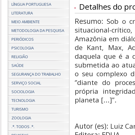
Detalhes do pr
LÍNGUA PORTUGUESA
LITERATURA
Resumo:
Sob o cr
MEIO AMBIENTE
situacional-críti
METODOLOGIA DA PESQUISA
Amazônia em diálo
PERIÓDICOS
de Kant, Max, Ad
PSICOLOGIA
daquela que é a q
RELIGIÃO
submetida ao atual
SAÚDE
o seu complexo d
SEGURANÇA DO TRABALHO
‘’diante do proc
SERVIÇO SOCIAL
própria integri
SOCIOLOGIA
planeta [...]’’.
TECNOLOGIA
TURISMO
ZOOLOGIA
Autor (es):
Luiz Ca
.*. TODOS .*.
Editora: EDUA