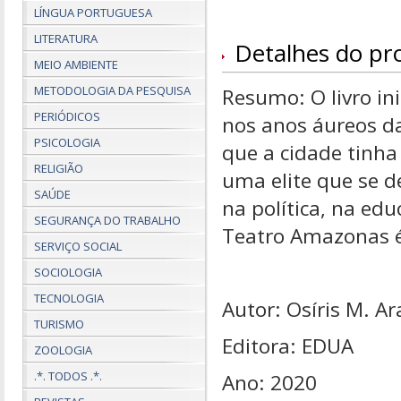
LÍNGUA PORTUGUESA
LITERATURA
Detalhes do pr
MEIO AMBIENTE
METODOLOGIA DA PESQUISA
Resumo: O livro in
PERIÓDICOS
nos anos áureos d
PSICOLOGIA
que a cidade tinha
RELIGIÃO
uma elite que se d
SAÚDE
na política, na edu
SEGURANÇA DO TRABALHO
Teatro Amazonas é
SERVIÇO SOCIAL
SOCIOLOGIA
TECNOLOGIA
Autor: Osíris M. Ar
TURISMO
Editora: EDUA
ZOOLOGIA
.*. TODOS .*.
Ano: 2020