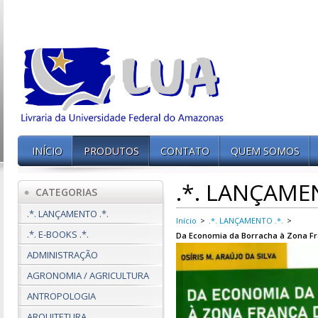
INÍCIO
PRODUTOS
CONTATO
QUEM SOMOS
.*. LANÇAMEN
CATEGORIAS
.*. LANÇAMENTO .*.
Início
>
.*. LANÇAMENTO .*.
>
.*. E-BOOKS .*.
Da Economia da Borracha à Zona Fra
ADMINISTRAÇÃO
AGRONOMIA / AGRICULTURA
ANTROPOLOGIA
ARQUITETURA