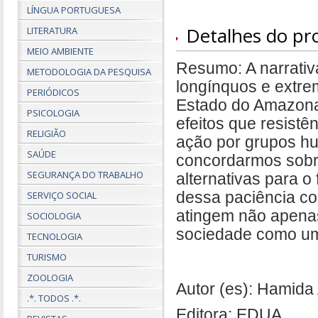
LÍNGUA PORTUGUESA
Detalhes do pr
LITERATURA
MEIO AMBIENTE
Resumo: A narrativa 
METODOLOGIA DA PESQUISA
longínquos e extr
PERIÓDICOS
Estado do Amazonas
PSICOLOGIA
efeitos que resistên
RELIGIÃO
ação por grupos hu
SAÚDE
concordarmos sobr
SEGURANÇA DO TRABALHO
alternativas para o
SERVIÇO SOCIAL
dessa paciência co
atingem não apena
SOCIOLOGIA
sociedade como um
TECNOLOGIA
TURISMO
ZOOLOGIA
Autor (es): Hamida
.*. TODOS .*.
Editora: EDUA