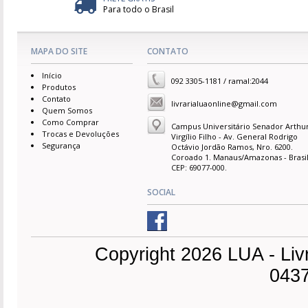
Para todo o Brasil
MAPA DO SITE
CONTATO
Início
092 3305-1181 / ramal:2044
Produtos
Contato
livrarialuaonline@gmail.com
Quem Somos
Como Comprar
Campus Universitário Senador Arthu
Trocas e Devoluções
Virgílio Filho - Av. General Rodrigo
Segurança
Octávio Jordão Ramos, Nro. 6200.
Coroado 1. Manaus/Amazonas - Brasil
CEP: 69077-000.
SOCIAL
Copyright 2026 LUA - Liv
0437