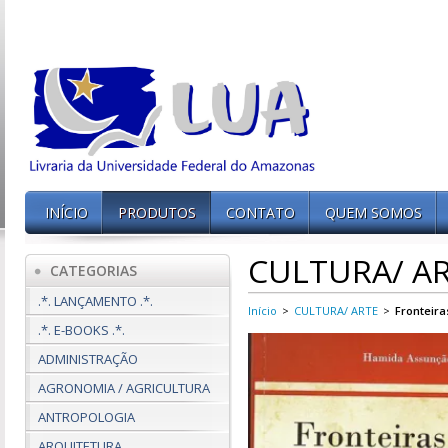
INÍCIO
PRODUTOS
CONTATO
QUEM SOMOS
CULTURA/ A
CATEGORIAS
.*. LANÇAMENTO .*.
Início
>
CULTURA/ ARTE
>
Fronteira
.*. E-BOOKS .*.
ADMINISTRAÇÃO
AGRONOMIA / AGRICULTURA
ANTROPOLOGIA
ARQUITETURA