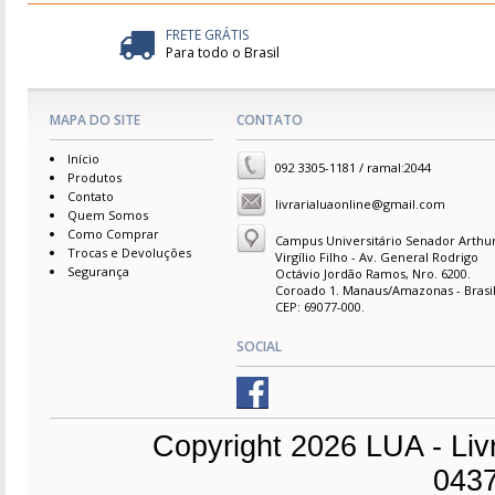
FRETE GRÁTIS
Para todo o Brasil
MAPA DO SITE
CONTATO
Início
092 3305-1181 / ramal:2044
Produtos
Contato
livrarialuaonline@gmail.com
Quem Somos
Como Comprar
Campus Universitário Senador Arthu
Trocas e Devoluções
Virgílio Filho - Av. General Rodrigo
Segurança
Octávio Jordão Ramos, Nro. 6200.
Coroado 1. Manaus/Amazonas - Brasil
CEP: 69077-000.
SOCIAL
Copyright 2026 LUA - Liv
0437