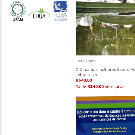
Frete grátis
O Olhar das mulheres Sateré-
sobre o lixo
R$40,00
1
x de
R$40,00
sem juros