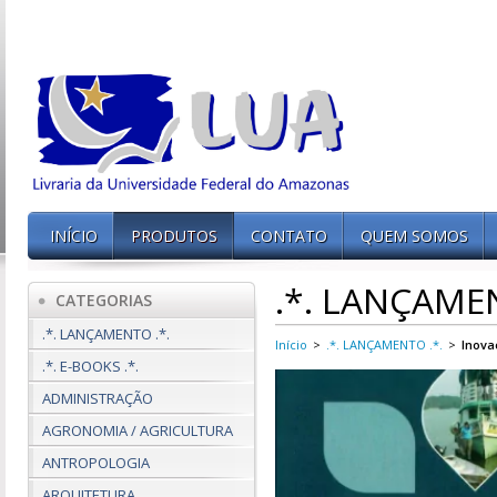
INÍCIO
PRODUTOS
CONTATO
QUEM SOMOS
.*. LANÇAMEN
CATEGORIAS
.*. LANÇAMENTO .*.
Início
>
.*. LANÇAMENTO .*.
>
Inova
.*. E-BOOKS .*.
ADMINISTRAÇÃO
AGRONOMIA / AGRICULTURA
ANTROPOLOGIA
ARQUITETURA