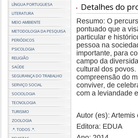
Detalhes do pr
LÍNGUA PORTUGUESA
LITERATURA
Resumo: O percurs
MEIO AMBIENTE
pontuado que a vis
METODOLOGIA DA PESQUISA
particular e histó
PERIÓDICOS
pessoa na sociedad
PSICOLOGIA
importante, para c
RELIGIÃO
campo da diversida
SAÚDE
cultural dos povos.
SEGURANÇA DO TRABALHO
compreensão do mít
conviver, de celeb
SERVIÇO SOCIAL
com a leviandade e
SOCIOLOGIA
TECNOLOGIA
TURISMO
Autor (es): Artemis
ZOOLOGIA
Editora: EDUA
.*. TODOS .*.
Ano: 2014