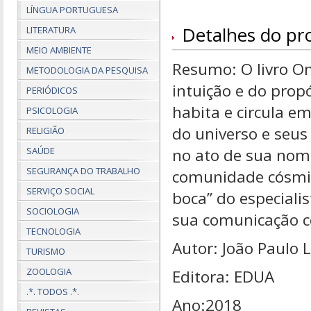
LÍNGUA PORTUGUESA
Detalhes do pr
LITERATURA
MEIO AMBIENTE
Resumo: O livro O
METODOLOGIA DA PESQUISA
intuição e do prop
PERIÓDICOS
habita e circula e
PSICOLOGIA
do universo e seus 
RELIGIÃO
SAÚDE
no ato de sua nom
SEGURANÇA DO TRABALHO
comunidade cósmic
SERVIÇO SOCIAL
boca” do especiali
SOCIOLOGIA
sua comunicação 
TECNOLOGIA
Autor: João Paulo 
TURISMO
ZOOLOGIA
Editora: EDUA
.*. TODOS .*.
Ano:2018