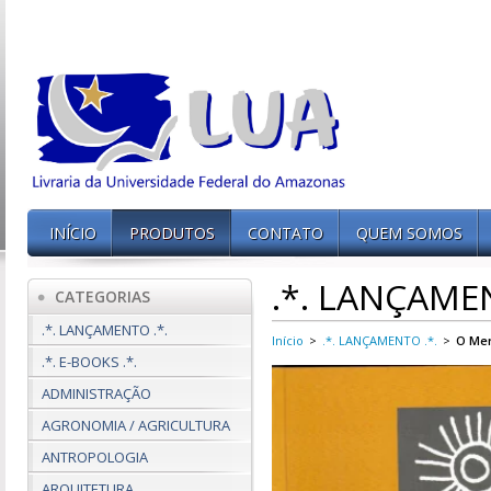
INÍCIO
PRODUTOS
CONTATO
QUEM SOMOS
.*. LANÇAMEN
CATEGORIAS
.*. LANÇAMENTO .*.
Início
>
.*. LANÇAMENTO .*.
>
O Mer
.*. E-BOOKS .*.
ADMINISTRAÇÃO
AGRONOMIA / AGRICULTURA
ANTROPOLOGIA
ARQUITETURA