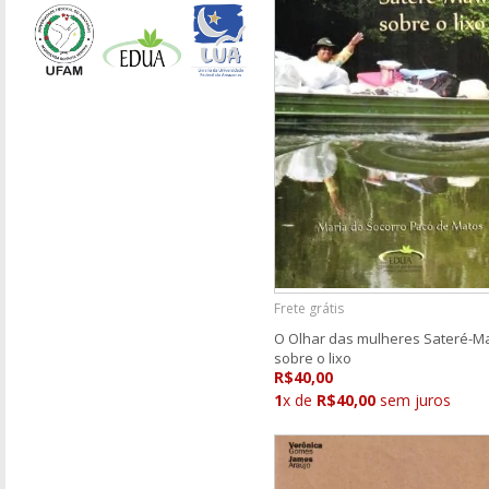
Frete grátis
O Olhar das mulheres Sateré-
sobre o lixo
R$40,00
1
x de
R$40,00
sem juros