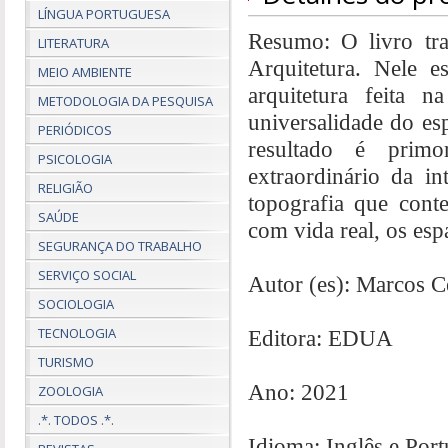
LÍNGUA PORTUGUESA
Resumo: O livro tra
LITERATURA
Arquitetura. Nele e
MEIO AMBIENTE
arquitetura feita 
METODOLOGIA DA PESQUISA
universalidade do es
PERIÓDICOS
resultado é primo
PSICOLOGIA
extraordinário da i
RELIGIÃO
topografia que cont
SAÚDE
com vida real, os esp
SEGURANÇA DO TRABALHO
SERVIÇO SOCIAL
Autor (es): Marcos C
SOCIOLOGIA
TECNOLOGIA
Editora: EDUA
TURISMO
Ano: 2021
ZOOLOGIA
.*. TODOS .*.
Idioma: Inglês e Por