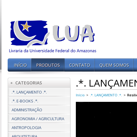
INÍCIO
PRODUTOS
CONTATO
QUEM SOMOS
.*. LANÇAMEN
CATEGORIAS
.*. LANÇAMENTO .*.
Início
>
.*. LANÇAMENTO .*.
>
Resil
.*. E-BOOKS .*.
ADMINISTRAÇÃO
AGRONOMIA / AGRICULTURA
ANTROPOLOGIA
ARQUITETURA