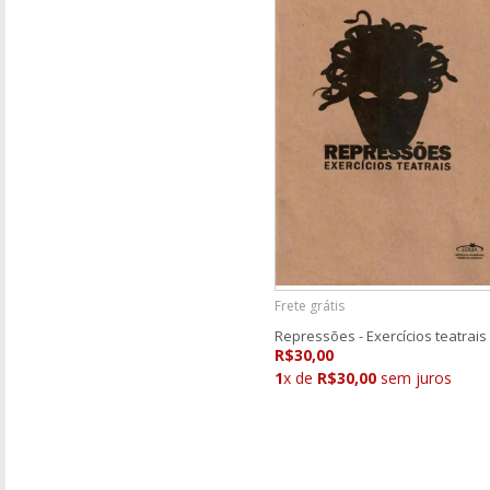
Frete grátis
Repressões - Exercícios teatrais
R$30,00
1
x de
R$30,00
sem juros