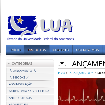
INÍCIO
PRODUTOS
CONTATO
QUEM SOMOS
.*. LANÇAMEN
CATEGORIAS
.*. LANÇAMENTO .*.
Início
>
.*. LANÇAMENTO .*.
>
Suicí
.*. E-BOOKS .*.
ADMINISTRAÇÃO
AGRONOMIA / AGRICULTURA
ANTROPOLOGIA
ARQUITETURA