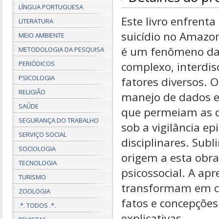
LÍNGUA PORTUGUESA
Este livro enfrent
LITERATURA
suicídio no Amazon
MEIO AMBIENTE
é um fenômeno da 
METODOLOGIA DA PESQUISA
PERIÓDICOS
complexo, interdisc
PSICOLOGIA
fatores diversos. O
RELIGIÃO
manejo de dados e 
SAÚDE
que permeiam as di
SEGURANÇA DO TRABALHO
sob a vigilância e
SERVIÇO SOCIAL
disciplinares. Subl
SOCIOLOGIA
origem a esta obr
TECNOLOGIA
psicossocial. A apr
TURISMO
transformam em con
ZOOLOGIA
fatos e concepçõe
.*. TODOS .*.
explicativas.