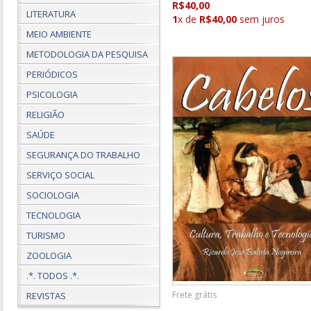
R$40,00
LITERATURA
1
x de
R$40,00
sem juros
MEIO AMBIENTE
METODOLOGIA DA PESQUISA
PERIÓDICOS
PSICOLOGIA
RELIGIÃO
SAÚDE
SEGURANÇA DO TRABALHO
SERVIÇO SOCIAL
SOCIOLOGIA
TECNOLOGIA
TURISMO
ZOOLOGIA
.*. TODOS .*.
Frete grátis
REVISTAS