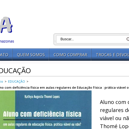
ATO
QUEM SOMOS
COMO COMPRAR
TROCAS E DEVO
DUCAÇÃO
cio
>
EDUCAÇÃO
>
no com deficiência física em aulas regulares de Educação Física : prática viáve
Aluno com d
regulares d
viável ou n
Thomé Lop