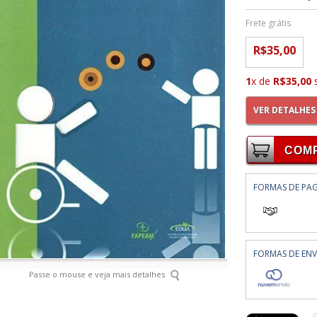
Frete grátis
R$35,00
1
x de
R$35,00
s
VER DETALHES
FORMAS DE PA
FORMAS DE ENV
Passe o mouse e veja mais detalhes