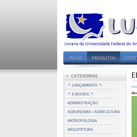
INÍCIO
PRODUTOS
CONT
E
CATEGORIAS
.*. LANÇAMENTO .*.
Iní
Alu
.*. E-BOOKS .*.
ADMINISTRAÇÃO
AGRONOMIA / AGRICULTURA
ANTROPOLOGIA
ARQUITETURA