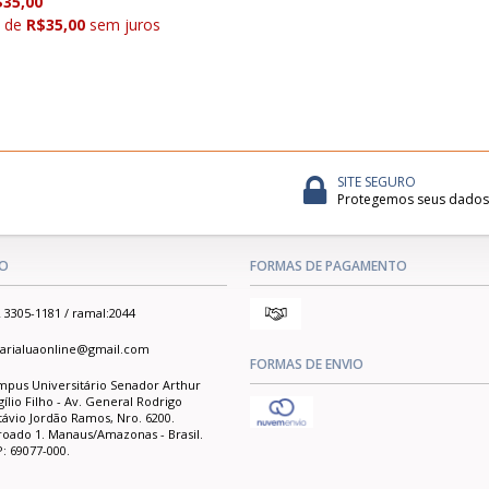
$35,00
x de
R$35,00
sem juros
SITE SEGURO
Protegemos seus dados
O
FORMAS DE PAGAMENTO
 3305-1181 / ramal:2044
vrarialuaonline@gmail.com
FORMAS DE ENVIO
mpus Universitário Senador Arthur
gílio Filho - Av. General Rodrigo
ávio Jordão Ramos, Nro. 6200.
oado 1. Manaus/Amazonas - Brasil.
: 69077-000.