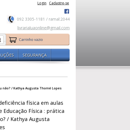
Login
Cadastre-se
092 3305-1181 / ramal:2044
livrarialuaonline@gmail.com
Carrinho vazio
LUÇÕES
SEGURANÇA
l ou não? / Kathya Augusta Thomé Lopes
eficiência física em aulas
e Educação Física : prática
ão? / Kathya Augusta
es