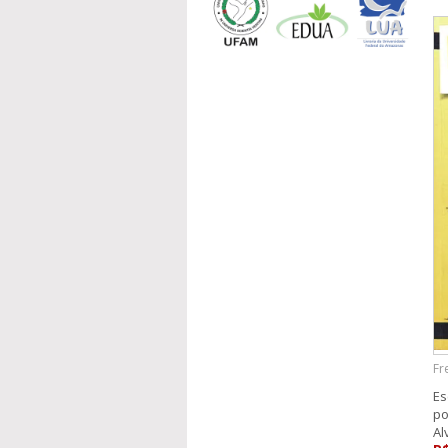
Fr
Es
po
Al