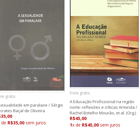
Frete grátis
ete grátis
A Educação Profissional na região
sexualidade em paralaxe / Sérgio
norte: reflexões e críticas Arminda /
crates Baçal de Oliveira
Rachel Botelho Mourão, et al. (Org.)
$35,00
R$45,00
x de
R$35,00
sem juros
1
x de
R$45,00
sem juros