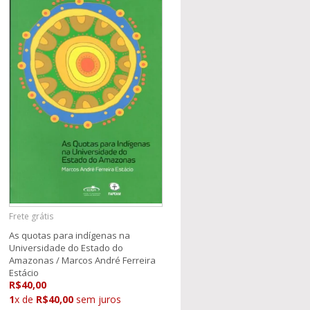
Frete grátis
As quotas para indígenas na
Universidade do Estado do
Amazonas / Marcos André Ferreira
Estácio
R$40,00
1
x de
R$40,00
sem juros