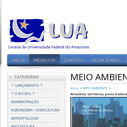
INÍCIO
PRODUTOS
CONTATO
QUEM SOMOS
MEIO AMBIE
CATEGORIAS
.*. LANÇAMENTO .*.
Início
>
MEIO AMBIENTE
>
.*. E-BOOKS .*.
Amazônia: territórios, povos tradici
ADMINISTRAÇÃO
AGRONOMIA / AGRICULTURA
ANTROPOLOGIA
ARQUITETURA