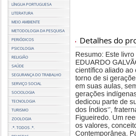
LÍNGUA PORTUGUESA
LITERATURA
MEIO AMBIENTE
METODOLOGIA DA PESQUISA
Detalhes do pr
PERIÓDICOS
PSICOLOGIA
Resumo: Este livr
RELIGIÃO
EDUARDO GALVÃO, íc
SAÚDE
científico aliado 
SEGURANÇA DO TRABALHO
torno de si geraçõ
SERVIÇO SOCIAL
em suas aulas, sem
SOCIOLOGIA
gerações indígenas
dedicou parte de su
TECNOLOGIA
dos Índios‘’, frate
TURISMO
Figueiredo. Um ree
ZOOLOGIA
os valores, conceit
.*. TODOS .*.
Contemporânea. Pa