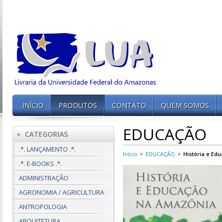
INÍCIO
PRODUTOS
CONTATO
QUEM SOMOS
EDUCAÇÃO
CATEGORIAS
.*. LANÇAMENTO .*.
Início
>
EDUCAÇÃO
>
História e Ed
.*. E-BOOKS .*.
ADMINISTRAÇÃO
AGRONOMIA / AGRICULTURA
ANTROPOLOGIA
ARQUITETURA