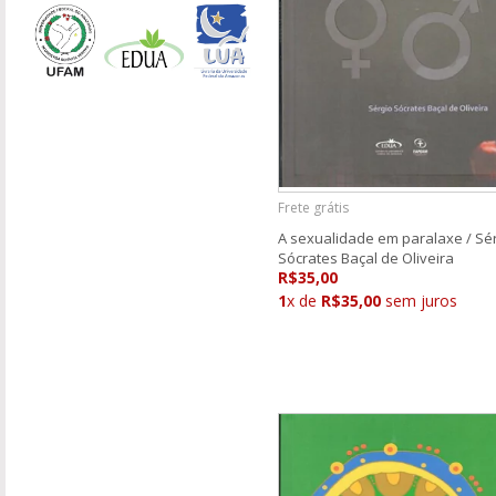
Frete grátis
A sexualidade em paralaxe / Sé
Sócrates Baçal de Oliveira
R$35,00
1
x de
R$35,00
sem juros