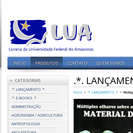
INÍCIO
PRODUTOS
CONTATO
QUEM SOMOS
.*. LANÇAMEN
CATEGORIAS
.*. LANÇAMENTO .*.
Início
>
.*. LANÇAMENTO .*.
>
Múlti
.*. E-BOOKS .*.
ADMINISTRAÇÃO
AGRONOMIA / AGRICULTURA
ANTROPOLOGIA
ARQUITETURA