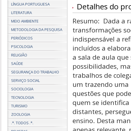
Detalhes do pr
LÍNGUA PORTUGUESA
LITERATURA
Resumo: Dada a r
MEIO AMBIENTE
transformações soc
METODOLOGIA DA PESQUISA
indispensável a ref
PERIÓDICOS
incluídos a elabora
PSICOLOGIA
RELIGIÃO
a sala de aula que
SAÚDE
possibilidades, ma
SEGURANÇA DO TRABALHO
trabalhos de colega
SERVIÇO SOCIAL
um trazendo uma p
SOCIOLOGIA
questões que pode
TECNOLOGIA
quem se identific
TURISMO
distantes, persegu
ZOOLOGIA
ensino. Desta mane
.*. TODOS .*.
apenas relevante,