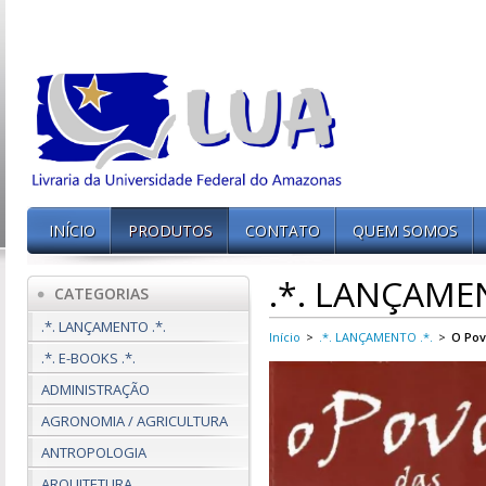
INÍCIO
PRODUTOS
CONTATO
QUEM SOMOS
.*. LANÇAMEN
CATEGORIAS
.*. LANÇAMENTO .*.
Início
>
.*. LANÇAMENTO .*.
>
O Pov
.*. E-BOOKS .*.
ADMINISTRAÇÃO
AGRONOMIA / AGRICULTURA
ANTROPOLOGIA
ARQUITETURA