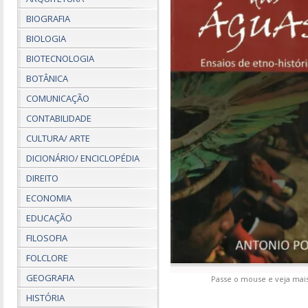
BIOGRAFIA
BIOLOGIA
BIOTECNOLOGIA
BOTÂNICA
COMUNICAÇÃO
CONTABILIDADE
CULTURA/ ARTE
DICIONÁRIO/ ENCICLOPÉDIA
DIREITO
ECONOMIA
EDUCAÇÃO
FILOSOFIA
FOLCLORE
GEOGRAFIA
Passe o mouse e veja mais
HISTÓRIA