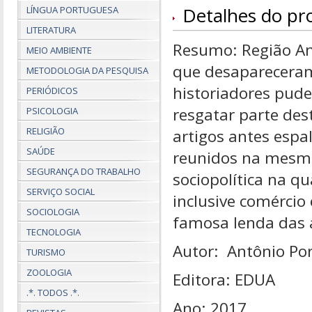
Detalhes do pr
LÍNGUA PORTUGUESA
LITERATURA
Resumo: Região Ama
MEIO AMBIENTE
que desapareceram
METODOLOGIA DA PESQUISA
historiadores pude
PERIÓDICOS
resgatar parte des
PSICOLOGIA
RELIGIÃO
artigos antes espa
SAÚDE
reunidos na mesma 
SEGURANÇA DO TRABALHO
sociopolítica na qu
SERVIÇO SOCIAL
inclusive comércio 
SOCIOLOGIA
famosa lenda das
TECNOLOGIA
Autor: Antônio Po
TURISMO
ZOOLOGIA
Editora: EDUA
.*. TODOS .*.
Ano: 2017