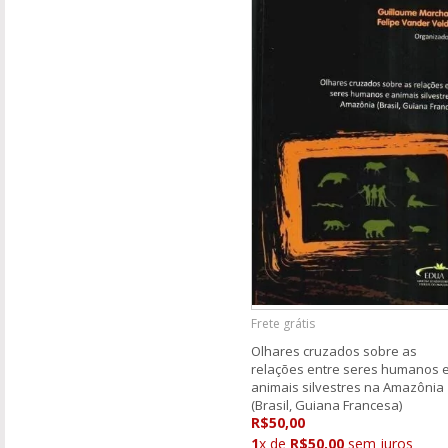
Frete grátis
Olhares cruzados sobre as
relações entre seres humanos 
animais silvestres na Amazônia
(Brasil, Guiana Francesa)
R$50,00
1
x de
R$50,00
sem juros