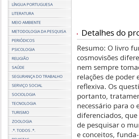
LÍNGUA PORTUGUESA
LITERATURA
MEIO AMBIENTE
Detalhes do pr
METODOLOGIA DA PESQUISA
PERIÓDICOS
Resumo: O livro fu
PSICOLOGIA
cosmovisões difer
RELIGIÃO
nem sempre tomad
SAÚDE
relações de poder e
SEGURANÇA DO TRABALHO
reflexiva. Os ques
SERVIÇO SOCIAL
portanto, tratamen
SOCIOLOGIA
TECNOLOGIA
necessário para o 
TURISMO
diferenciados, qu
ZOOLOGIA
de pesquisar o mun
.*. TODOS .*.
e conceitos, funda-