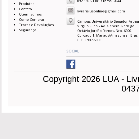
092 3305-1181 / ramal:2044
Produtos
Contato
livrarialuaonline@gmail.com
Quem Somos
Como Comprar
Campus Universitário Senador Arthu
Trocas e Devoluções
Virgílio Filho - Av. General Rodrigo
Segurança
Octávio Jordão Ramos, Nro. 6200.
Coroado 1. Manaus/Amazonas - Brasil
CEP: 69077-000.
SOCIAL
Copyright 2026 LUA - Liv
0437