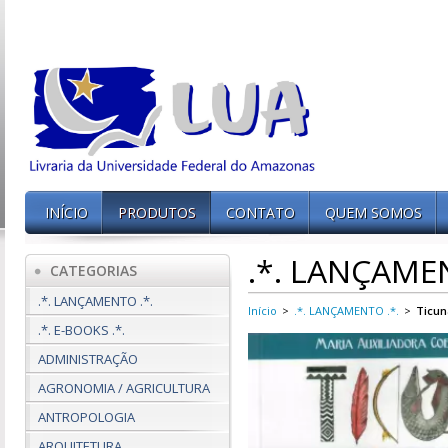
INÍCIO
PRODUTOS
CONTATO
QUEM SOMOS
.*. LANÇAMEN
CATEGORIAS
.*. LANÇAMENTO .*.
Início
>
.*. LANÇAMENTO .*.
>
Ticun
.*. E-BOOKS .*.
ADMINISTRAÇÃO
AGRONOMIA / AGRICULTURA
ANTROPOLOGIA
ARQUITETURA