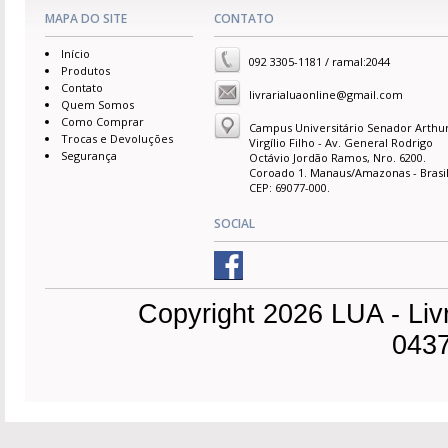
MAPA DO SITE
CONTATO
Início
092 3305-1181 / ramal:2044
Produtos
Contato
livrarialuaonline@gmail.com
Quem Somos
Como Comprar
Campus Universitário Senador Arthu
Trocas e Devoluções
Virgílio Filho - Av. General Rodrigo
Segurança
Octávio Jordão Ramos, Nro. 6200.
Coroado 1. Manaus/Amazonas - Brasil
CEP: 69077-000.
SOCIAL
Copyright 2026 LUA - Liv
0437