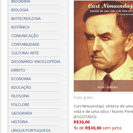
BIOGRAFIA
BIOLOGIA
BIOTECNOLOGIA
BOTÂNICA
COMUNICAÇÃO
CONTABILIDADE
CULTURA/ ARTE
DICIONÁRIO/ ENCICLOPÉDIA
DIREITO
ECONOMIA
EDUCAÇÃO
FILOSOFIA
Frete grátis
FOLCLORE
Curt Nimuendajú: síntese de um
vida e de uma obra / Nunes Pere
GEOGRAFIA
(ESGOTADO)
HISTÓRIA
R$30,00
1
x de
R$30,00
sem juros
LÍNGUA PORTUGUESA