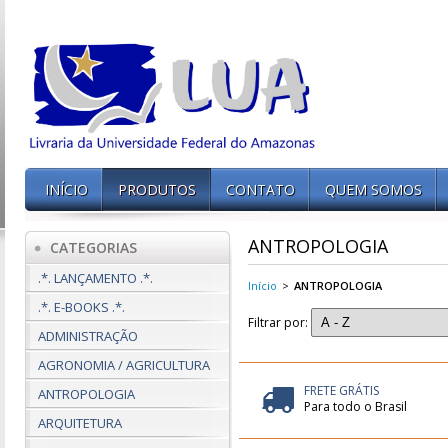
INÍCIO
PRODUTOS
CONTATO
QUEM SOMOS
ANTROPOLOGIA
CATEGORIAS
.*. LANÇAMENTO .*.
Início
>
ANTROPOLOGIA
.*. E-BOOKS .*.
Filtrar por:
ADMINISTRAÇÃO
AGRONOMIA / AGRICULTURA
FRETE GRÁTIS
ANTROPOLOGIA
Para todo o Brasil
ARQUITETURA