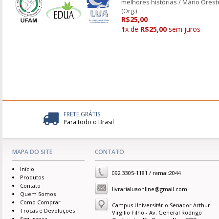
melhores histórias / Mário Orest
(Org.)
R$25,00
1
x de
R$25,00
sem juros
FRETE GRÁTIS
Para todo o Brasil
MAPA DO SITE
CONTATO
Início
092 3305-1181 / ramal:2044
Produtos
Contato
livrarialuaonline@gmail.com
Quem Somos
Como Comprar
Campus Universitário Senador Arthur
Trocas e Devoluções
Virgílio Filho - Av. General Rodrigo
Segurança