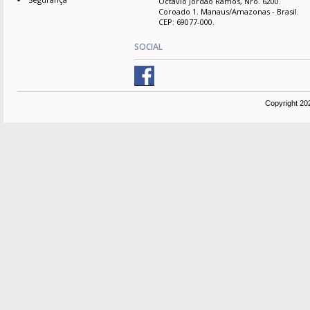
Octávio Jordão Ramos, Nro. 6200.
Coroado 1. Manaus/Amazonas - Brasil.
CEP: 69077-000.
SOCIAL
Copyright 20