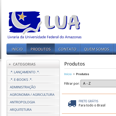
INÍCIO
PRODUTOS
CONTATO
QUEM SOMOS
Produtos
CATEGORIAS
.*. LANÇAMENTO .*.
Início
>
Produtos
.*. E-BOOKS .*.
Filtrar por:
ADMINISTRAÇÃO
AGRONOMIA / AGRICULTURA
FRETE GRÁTIS
ANTROPOLOGIA
Para todo o Brasil
ARQUITETURA