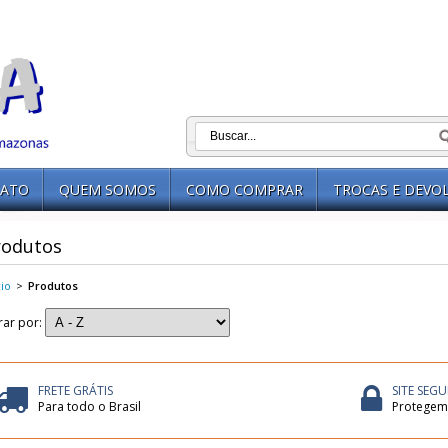
ATO
QUEM SOMOS
COMO COMPRAR
TROCAS E DEVO
rodutos
cio
>
Produtos
trar por:
FRETE GRÁTIS
SITE SEG
Para todo o Brasil
Protegem