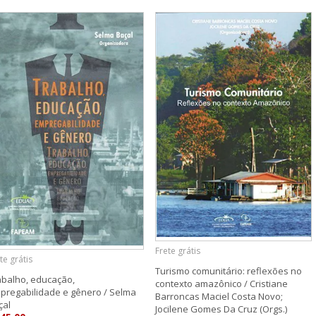
Frete grátis
te grátis
Turismo comunitário: reflexões no
abalho, educação,
contexto amazônico / Cristiane
pregabilidade e gênero / Selma
Barroncas Maciel Costa Novo;
çal
Jocilene Gomes Da Cruz (Orgs.)