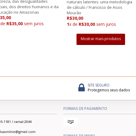
breza, das desigualdades
naturais latentes: uma metodologia
ciais, dos direitos humanos e da
de cálculo / Francisco de Assis
ucação no Amazonas
Mourão
35,00
R$30,00
 de
R$35,00
sem juros
1
x de
R$30,00
sem juros
Mostrar mais produtos
SITE SEGURO
Protegemos seus dados
FORMAS DE PAGAMENTO
05-1181 / ramal:2044
ialuaonline@gmail.com
FORMAS DE ENVIO