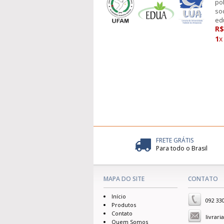
po
so
ed
R$
1
x
FRETE GRÁTIS
Para todo o Brasil
MAPA DO SITE
CONTATO
Início
092 33
Produtos
Contato
livrar
Quem Somos