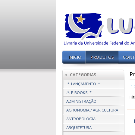
INÍCIO
PRODUTOS
CONT
P
CATEGORIAS
.*. LANÇAMENTO .*.
Iní
.*. E-BOOKS .*.
Fil
ADMINISTRAÇÃO
AGRONOMIA / AGRICULTURA
ANTROPOLOGIA
ARQUITETURA