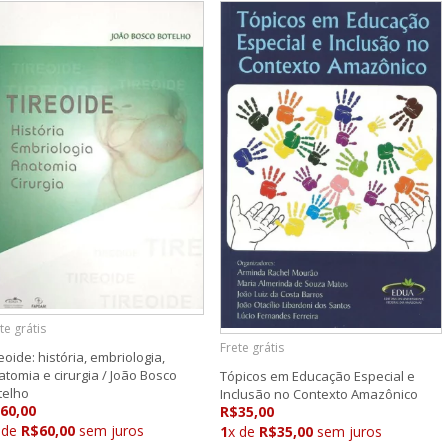
te grátis
Frete grátis
eoide: história, embriologia,
atomia e cirurgia / João Bosco
Tópicos em Educação Especial e
telho
Inclusão no Contexto Amazônico
60,00
R$35,00
 de
R$60,00
sem juros
1
x de
R$35,00
sem juros