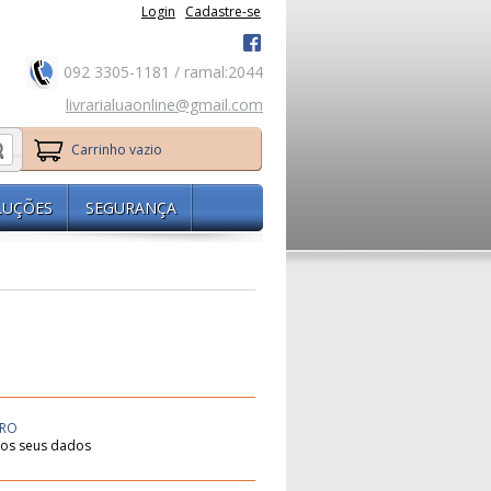
Login
Cadastre-se
092 3305-1181 / ramal:2044
livrarialuaonline@gmail.com
Carrinho vazio
LUÇÕES
SEGURANÇA
URO
os seus dados