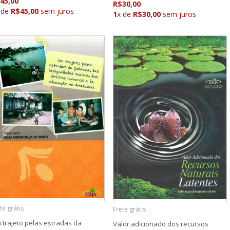
45,00
R$30,00
 de
R$45,00
sem juros
1
x de
R$30,00
sem juros
te grátis
Frete grátis
 trajeto pelas estradas da
Valor adicionado dos recursos