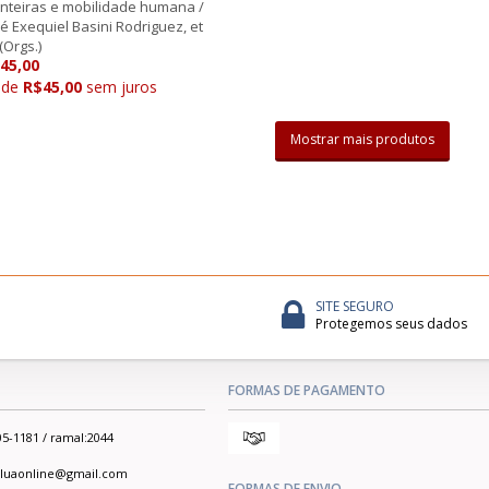
onteiras e mobilidade humana /
é Exequiel Basini Rodriguez, et
 (Orgs.)
45,00
 de
R$45,00
sem juros
Mostrar mais produtos
SITE SEGURO
Protegemos seus dados
FORMAS DE PAGAMENTO
05-1181 / ramal:2044
ialuaonline@gmail.com
FORMAS DE ENVIO