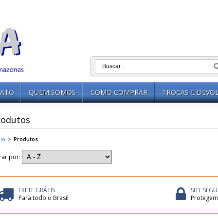
ATO
QUEM SOMOS
COMO COMPRAR
TROCAS E DEVO
rodutos
cio
>
Produtos
trar por:
FRETE GRÁTIS
SITE SEG
Para todo o Brasil
Protegem