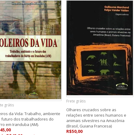
Frete grátis
te grátis
Olhares cruzados sobre as
eiros da Vida: Trabalho, ambiente
relações entre seres humanos e
o futuro dos trabalhadores do
animais silvestres na Amazônia
rro em Iranduba (AM).
(Brasil, Guiana Francesa)
45,00
R$50,00