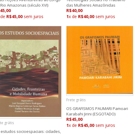
 Rio Amazonas (século XVI)
das Mulheres Amazônidas
45,00
R$40,00
 de
R$45,00
sem juros
1
x de
R$40,00
sem juros
Frete grátis
OS GRAFISMOS PAUMARI Pamoari
Karabahi Jirini (ESGOTADO)
R$45,00
te grátis
1
x de
R$45,00
sem juros
 estudos socioespaciais: cidades,