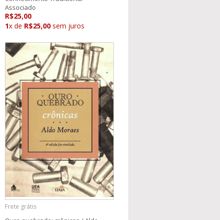
Associado
R$25,00
1
x de
R$25,00
sem juros
Frete grátis