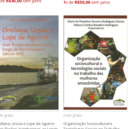
 de
R$45,00
sem juros
1
x de
R$50,00
sem juros
te grátis
Frete grátis
ellana, Ursúa e Lope de Aguirre:
Organização Sociocultural e
as Ficções Aventureiras ao Longo
Tecnologias Sociais no Trabalho