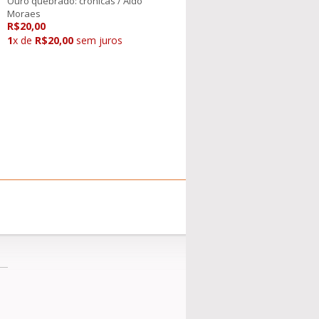
Ouro quebrado: crônicas / Aldo
Moraes
R$20,00
1
x de
R$20,00
sem juros