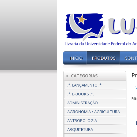
INÍCIO
PRODUTOS
CONT
P
CATEGORIAS
.*. LANÇAMENTO .*.
Iní
.*. E-BOOKS .*.
Fil
ADMINISTRAÇÃO
AGRONOMIA / AGRICULTURA
ANTROPOLOGIA
ARQUITETURA