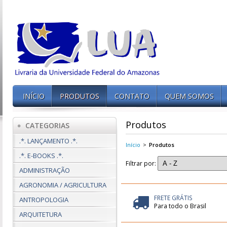
INÍCIO
PRODUTOS
CONTATO
QUEM SOMOS
Produtos
CATEGORIAS
.*. LANÇAMENTO .*.
Início
>
Produtos
.*. E-BOOKS .*.
Filtrar por:
ADMINISTRAÇÃO
AGRONOMIA / AGRICULTURA
FRETE GRÁTIS
ANTROPOLOGIA
Para todo o Brasil
ARQUITETURA