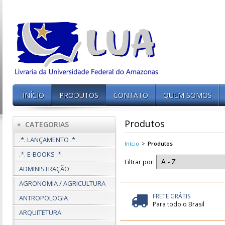
INÍCIO
PRODUTOS
CONTATO
QUEM SOMOS
Produtos
CATEGORIAS
.*. LANÇAMENTO .*.
Início
>
Produtos
.*. E-BOOKS .*.
Filtrar por:
ADMINISTRAÇÃO
AGRONOMIA / AGRICULTURA
FRETE GRÁTIS
ANTROPOLOGIA
Para todo o Brasil
ARQUITETURA