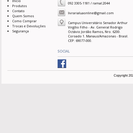
Início
092 3305-1181 / ramal:2044
Produtos
Contato
livrarialuaonline@gmail.com
Quem Somos
Como Comprar
Campus Universitário Senador Arthur
Trocas e Devoluções
Virgílio Filho - Av. General Rodrigo
Segurança
Octávio Jordão Ramos, Nro. 6200.
Coroado 1. Manaus/Amazonas - Brasil.
CEP: 69077-000.
SOCIAL
Copyright 20