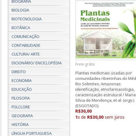
BIOGRAFIA
BIOLOGIA
BIOTECNOLOGIA
BOTÂNICA
COMUNICAÇÃO
CONTABILIDADE
CULTURA/ ARTE
DICIONÁRIO/ ENCICLOPÉDIA
Frete grátis
DIREITO
Plantas medicinais usadas por
comunidades ribeirinhas do Méd
ECONOMIA
Rio Solimões, Amazonas:
EDUCAÇÃO
identificação, etnofarmacologia,
caracterização estrutural / Maria
FILOSOFIA
Silvia de Mendonça, et al. (orgs.)
(ESGOTADO)
FOLCLORE
R$30,00
GEOGRAFIA
1
x de
R$30,00
sem juros
HISTÓRIA
LÍNGUA PORTUGUESA