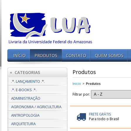
INÍCIO
PRODUTOS
CONTATO
QUEM SOMOS
Produtos
CATEGORIAS
.*. LANÇAMENTO .*.
Início
>
Produtos
.*. E-BOOKS .*.
Filtrar por:
ADMINISTRAÇÃO
AGRONOMIA / AGRICULTURA
FRETE GRÁTIS
ANTROPOLOGIA
Para todo o Brasil
ARQUITETURA