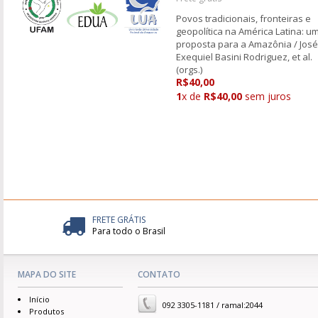
Povos tradicionais, fronteiras e
geopolítica na América Latina: u
proposta para a Amazônia / José
Exequiel Basini Rodriguez, et al.
(orgs.)
R$40,00
1
x de
R$40,00
sem juros
FRETE GRÁTIS
Para todo o Brasil
MAPA DO SITE
CONTATO
Início
092 3305-1181 / ramal:2044
Produtos